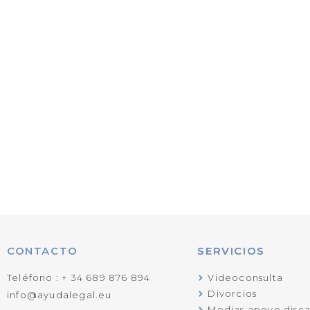
CONTACTO
SERVICIOS
Teléfono : + 34 689 876 894
Videoconsulta
Divorcios
info@ayudalegal.eu
Medias apoyo disc