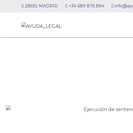
28692 MADRID
+34 689 876 894
info@ayu