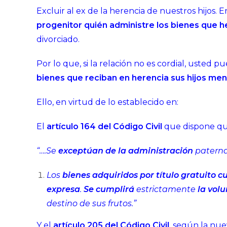
Excluir al ex de la herencia de nuestros hijos. 
progenitor quién administre los bienes que 
divorciado.
Por lo que, si la relación no es cordial, usted p
bienes que reciban en herencia sus hijos me
Ello, en virtud de lo establecido en:
El
artículo 164 del Código Civil
que dispone qu
“….Se
exceptúan de la administración
paterna
Los
bienes adquiridos por título gratuito
expresa
.
Se cumplirá
estrictamente
la vol
destino de sus frutos.”
Y el
artículo 205 del Código Civil
, según la nue