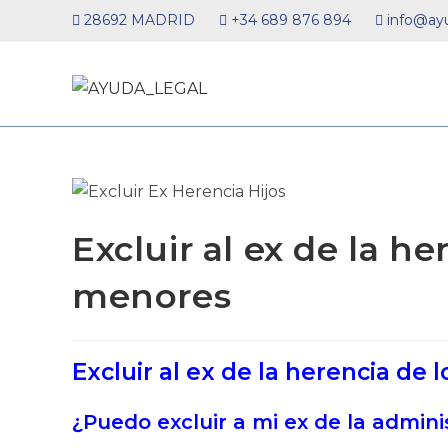
Ir
28692 MADRID
+34 689 876 894
info@ayu
al
contenido
Excluir al ex de la he
menores
Excluir al ex de la herencia de 
¿Puedo excluir a mi ex de la admini