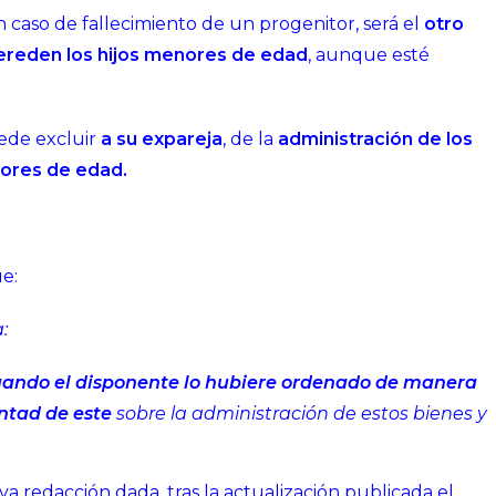
En caso de fallecimiento de un progenitor, será el
otro
hereden los hijos menores de edad
, aunque esté
uede excluir
a su expareja
, de la
administración de los
nores de edad.
e:
:
 cuando el disponente lo hubiere ordenado de manera
untad de este
sobre la administración de estos bienes y
va redacción dada, tras la actualización publicada el